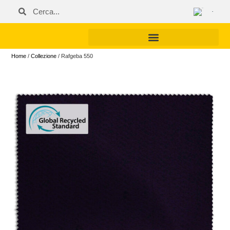
Home
/
Collezione
/ Rafgeba 550